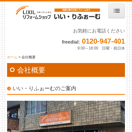
ホーム
お気軽にお電話ください
0120-947-401
無料相談はこちら
freedial:
9:00～18:00 日曜・祝日休
施工事例一覧
ホーム
会社概要
キッチン施工事例
会社概要
浴室施工事例
いい・りふぉーむのご案内
洗面施工事例
トイレ施工事例
玄関・勝手口工事例
塗装工事例