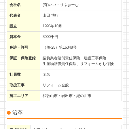
会社名
(有)いい・りふぉーむ
お客様の声（窓の断熱リフォーム）
代表者
山田 博行
イベント
設立
1996年10月
資本金
3000千円
会社概要
免許・許可
（般-25）第16348号
スタッフ紹介
保証・保険登録
請負業者賠償責任保険、建設工事保険
スタッフブログ
生産物賠償責任保険、リフォームかし保険
社員数
３名
取扱工事
リフォーム全般
施工エリア
和歌山市・岩出市・紀の川市
沿革